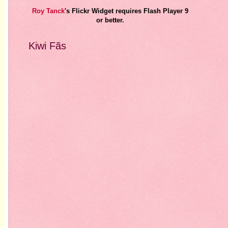
Roy Tanck
's Flickr Widget require
s Flash Player 9
or better.
Kiwi Fãs