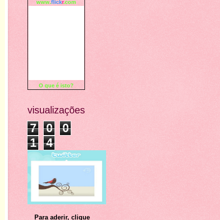
www.
flick
r
.com
O que é isto?
visualizações
7
0
0
1
4
Para aderir, clique