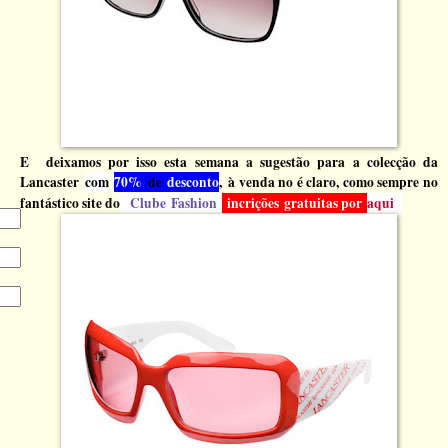
E deixamos por isso esta semana a sugestão para a colecção da
Lancaster
com
70%
de
desconto
,
à venda no é claro, como sempre no
fantástico site do
Clube Fashio
n
incrições
gratuitas por
a
qui
.t