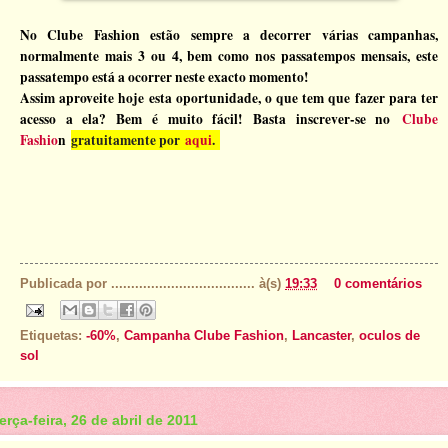
No Clube Fashion estão sempre a decorrer várias campanhas,
normalmente mais 3 ou 4, bem como nos passatempos mensais, este
passatempo está a ocorrer neste exacto momento!
Assim aproveite hoje esta oportunidade, o que tem que fazer para ter
acesso a ela? Bem é muito fácil! Basta inscrever-se no
Clube
Fashio
n
gratuitamente por
a
qui
.
Publicada por
....................................
à(s)
19:33
0 comentários
Etiquetas:
-60%
,
Campanha Clube Fashion
,
Lancaster
,
oculos de
sol
terça-feira, 26 de abril de 2011