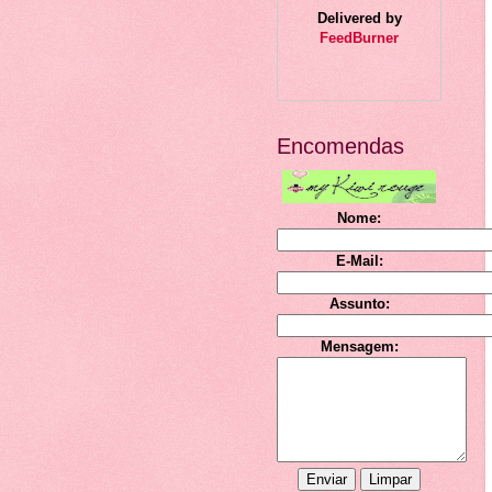
Delivered by
FeedBurner
Encomendas
Nome:
E-Mail:
Assunto:
Mensagem: